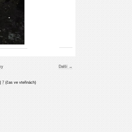
ky
Další →
|
7
(čas ve vteřinách)