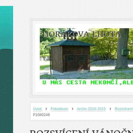
HORÁKOVA LHOTA
›
›
›
Úvod
Fotoalbum
Archiv 2010-2015
Rozsvícení
P1080248