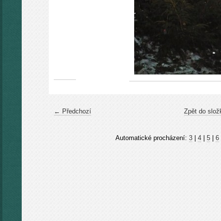
← Předchozí
Zpět do slož
Automatické procházení:
3
|
4
|
5
|
6