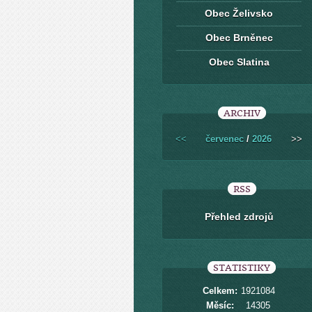
Obec Želivsko
Obec Brněnec
Obec Slatina
ARCHIV
<<
červenec
/
2026
>>
RSS
Přehled zdrojů
STATISTIKY
Celkem:
1921084
Měsíc:
14305