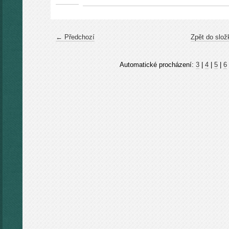
← Předchozí
Zpět do slož
Automatické procházení:
3
|
4
|
5
|
6