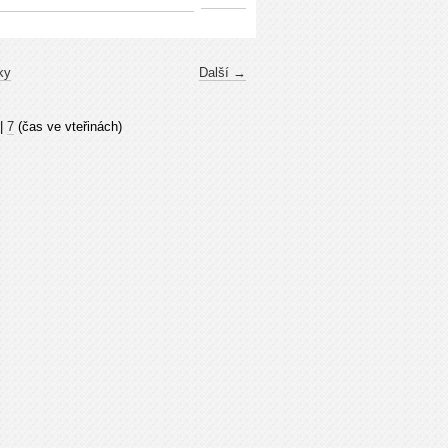
ky
Další →
|
7
(čas ve vteřinách)