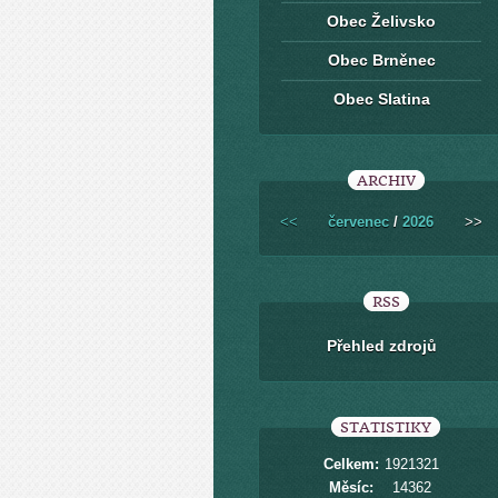
Obec Želivsko
Obec Brněnec
Obec Slatina
ARCHIV
<<
červenec
/
2026
>>
RSS
Přehled zdrojů
STATISTIKY
Celkem:
1921321
Měsíc:
14362