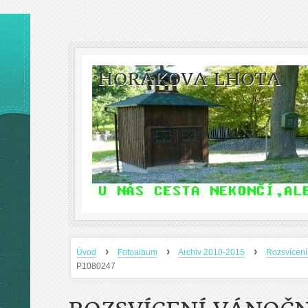
HORÁKOVA LHOTA
›
›
›
Úvod
Fotoalbum
Archiv 2010-2015
Rozsvícení
P1080247