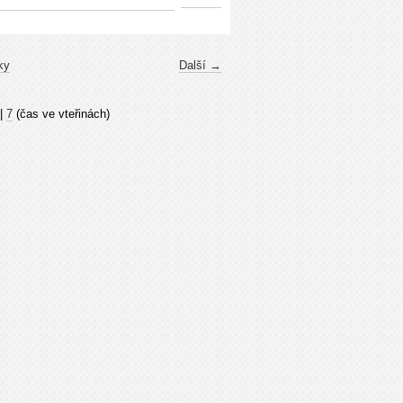
ky
Další →
|
7
(čas ve vteřinách)