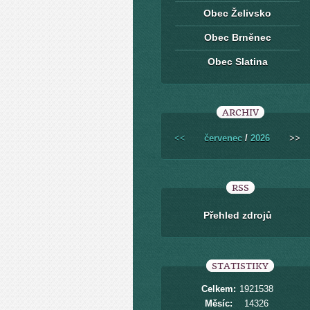
Obec Želivsko
Obec Brněnec
Obec Slatina
ARCHIV
<<
červenec
/
2026
>>
RSS
Přehled zdrojů
STATISTIKY
Celkem:
1921538
Měsíc:
14326