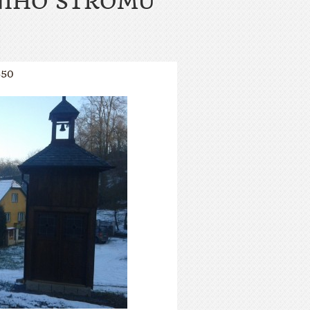
NÍHO STROMU
550