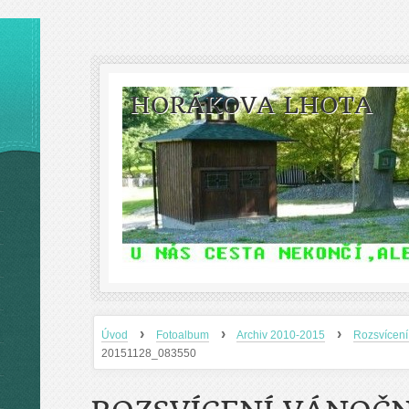
HORÁKOVA LHOTA
›
›
›
Úvod
Fotoalbum
Archiv 2010-2015
Rozsvícení
20151128_083550