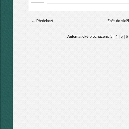
← Předchozí
Zpět do slož
Automatické procházení:
3
|
4
|
5
|
6