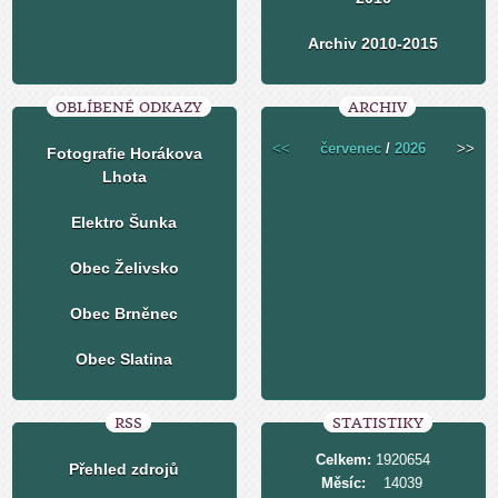
Archiv 2010-2015
OBLÍBENÉ ODKAZY
ARCHIV
<<
červenec
/
2026
>>
Fotografie Horákova
Lhota
Elektro Šunka
Obec Želivsko
Obec Brněnec
Obec Slatina
RSS
STATISTIKY
Celkem:
1920654
Přehled zdrojů
Měsíc:
14039