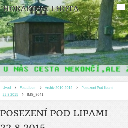
HORÁKOVA LHOTA
›
›
›
Úvod
Fotoalbum
Archiv 2010-2015
Posezení Pod lipami
›
22.8.2015
IMG_8641
POSEZENÍ POD LIPAMI
22.8.2015