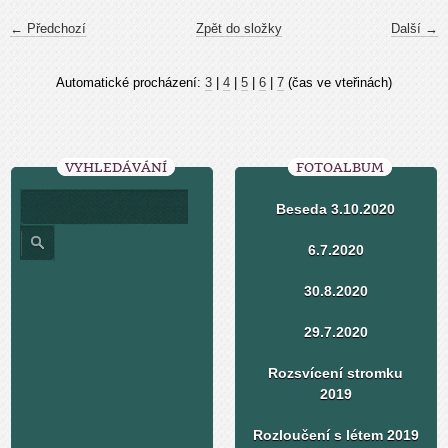
← Předchozí
Zpět do složky
Další →
Automatické procházení:
3
|
4
|
5
|
6
|
7
(čas ve vteřinách)
VYHLEDÁVÁNÍ
FOTOALBUM
Beseda 3.10.2020
6.7.2020
30.8.2020
29.7.2020
Rozsvícení stromku
2019
Rozloučení s létem 2019