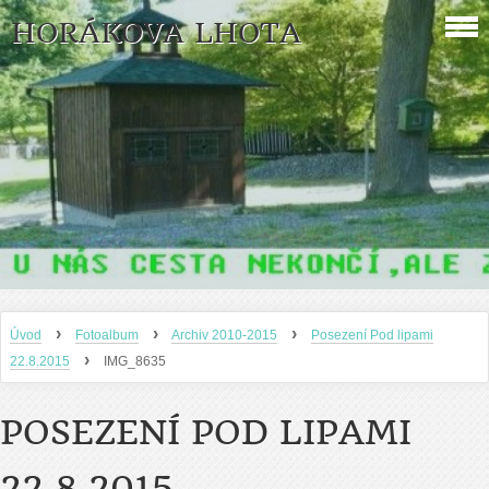
HORÁKOVA LHOTA
›
›
›
Úvod
Fotoalbum
Archiv 2010-2015
Posezení Pod lipami
›
22.8.2015
IMG_8635
POSEZENÍ POD LIPAMI
22.8.2015