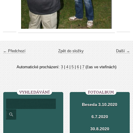
← Předchozí
Zpět do složky
Další →
Automatické procházení:
3
|
4
|
5
|
6
|
7
(čas ve vteřinách)
VYHLEDÁVÁNÍ
FOTOALBUM
Beseda 3.10.2020
6.7.2020
30.8.2020