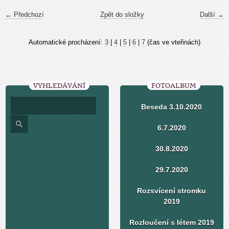
← Předchozí
Zpět do složky
Další →
Automatické procházení:
3
|
4
|
5
|
6
|
7
(čas ve vteřinách)
VYHLEDÁVÁNÍ
FOTOALBUM
Beseda 3.10.2020
6.7.2020
30.8.2020
29.7.2020
Rozsvícení stromku
2019
Rozloučení s létem 2019