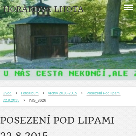
HORÁKOVA LHOTA
›
›
›
Úvod
Fotoalbum
Archiv 2010-2015
Posezení Pod lipami
›
22.8.2015
IMG_8626
POSEZENÍ POD LIPAMI
22.8.2015