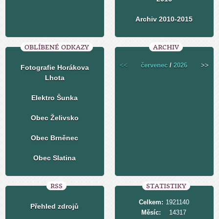
Archiv 2010-2015
OBLÍBENÉ ODKAZY
ARCHIV
<<
červenec
/
2026
>>
Fotografie Horákova
Lhota
Elektro Šunka
Obec Želivsko
Obec Brněnec
Obec Slatina
RSS
STATISTIKY
Celkem:
1921140
Přehled zdrojů
Měsíc:
14317