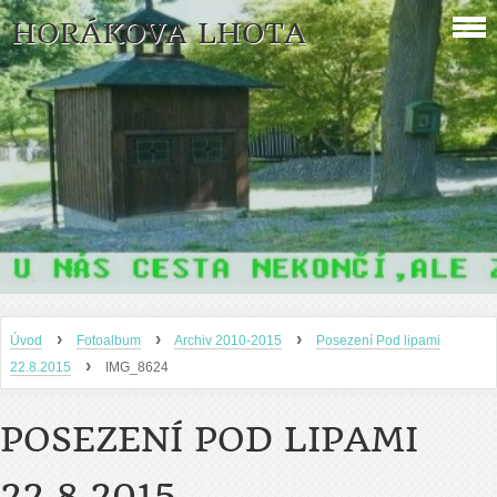
HORÁKOVA LHOTA
›
›
›
Úvod
Fotoalbum
Archiv 2010-2015
Posezení Pod lipami
›
22.8.2015
IMG_8624
POSEZENÍ POD LIPAMI
22.8.2015