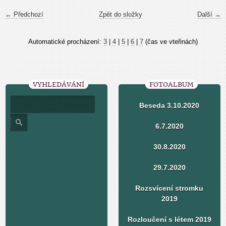
← Předchozí
Zpět do složky
Další →
Automatické procházení:
3
|
4
|
5
|
6
|
7
(čas ve vteřinách)
VYHLEDÁVÁNÍ
FOTOALBUM
Beseda 3.10.2020
6.7.2020
30.8.2020
29.7.2020
Rozsvícení stromku
2019
Rozloučení s létem 2019