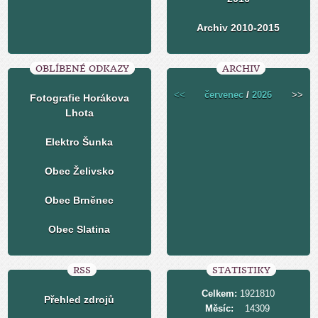
Archiv 2010-2015
OBLÍBENÉ ODKAZY
ARCHIV
<<
červenec
/
2026
>>
Fotografie Horákova
Lhota
Elektro Šunka
Obec Želivsko
Obec Brněnec
Obec Slatina
RSS
STATISTIKY
Celkem:
1921810
Přehled zdrojů
Měsíc:
14309