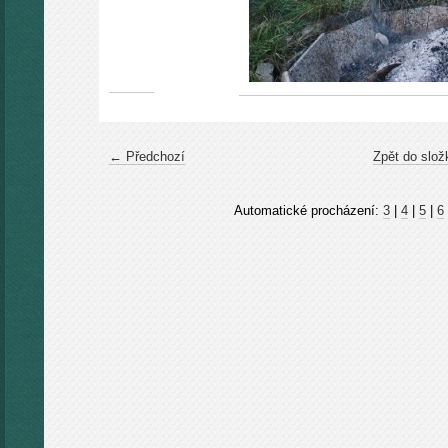
← Předchozí
Zpět do slož
Automatické procházení:
3
|
4
|
5
|
6