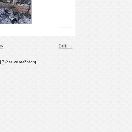
ky
Další →
|
7
(čas ve vteřinách)