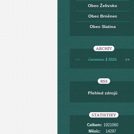
Obec Želivsko
Obec Brněnec
Obec Slatina
ARCHIV
<<
červenec
/
2026
>>
RSS
Přehled zdrojů
STATISTIKY
Celkem:
1921060
Měsíc:
14297