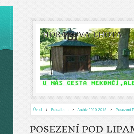
HORÁKOVA LHOTA
›
›
›
Úvod
Fotoalbum
Archiv 2010-2015
Posezení P
POSEZENÍ POD LIPAM