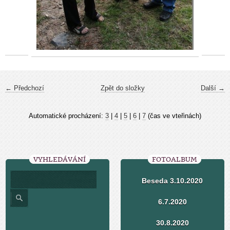
← Předchozí
Zpět do složky
Další →
Automatické procházení:
3
|
4
|
5
|
6
|
7
(čas ve vteřinách)
VYHLEDÁVÁNÍ
FOTOALBUM
Beseda 3.10.2020
6.7.2020
30.8.2020