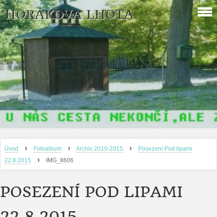
HORÁKOVA LHOTA
›
›
›
Úvod
Fotoalbum
Archiv 2010-2015
Posezení Pod lipami
›
22.8.2015
IMG_8606
POSEZENÍ POD LIPAMI
22.8.2015