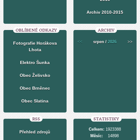
Archiv 2010-2015
OBLÍBENÉ ODKAZY
ARCHIV
<<
srpen /
2026
>>
Fotografie Horákova
Lhota
Elektro Šunka
Obec Želivsko
Obec Brněnec
Obec Slatina
RSS
STATISTIKY
Celkem:
1923388
Přehled zdrojů
Měsíc:
14898