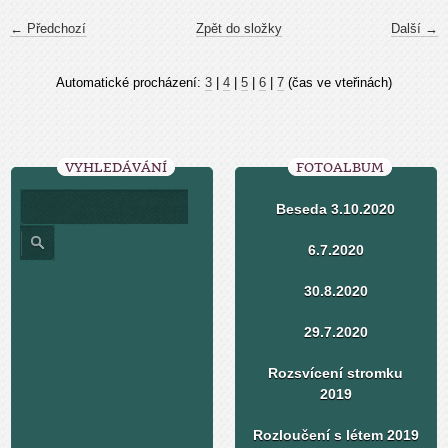
← Předchozí
Zpět do složky
Další →
Automatické procházení:
3
|
4
|
5
|
6
|
7
(čas ve vteřinách)
VYHLEDÁVÁNÍ
FOTOALBUM
Beseda 3.10.2020
6.7.2020
30.8.2020
29.7.2020
Rozsvícení stromku
2019
Rozloučení s létem 2019