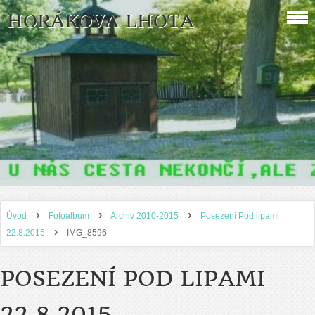
HORÁKOVA LHOTA
›
›
›
Úvod
Fotoalbum
Archiv 2010-2015
Posezení Pod lipami
›
22.8.2015
IMG_8596
POSEZENÍ POD LIPAMI
22.8.2015