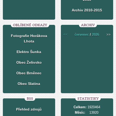
Archiv 2010-2015
OBLÍBENÉ ODKAZY
ARCHIV
<<
červenec
/
2026
>>
Fotografie Horákova
Lhota
Elektro Šunka
Obec Želivsko
Obec Brněnec
Obec Slatina
RSS
STATISTIKY
Celkem:
1920464
Přehled zdrojů
Měsíc:
13920