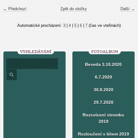
← Předchozí
Zpět do složky
Další →
Automatické procházení:
3
|
4
|
5
|
6
|
7
(čas ve vteřinách)
VYHLEDÁVÁNÍ
FOTOALBUM
Beseda 3.10.2020
6.7.2020
30.8.2020
29.7.2020
Rozsvícení stromku
2019
Rozloučení s létem 2019