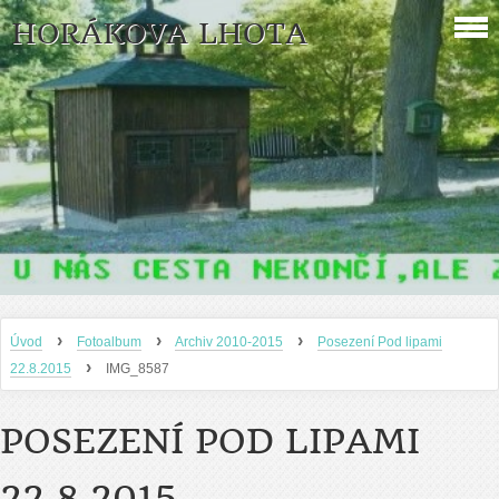
HORÁKOVA LHOTA
›
›
›
Úvod
Fotoalbum
Archiv 2010-2015
Posezení Pod lipami
›
22.8.2015
IMG_8587
POSEZENÍ POD LIPAMI
22.8.2015