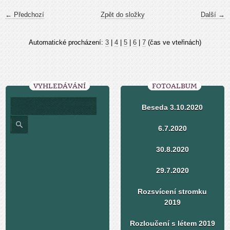
← Předchozí
Zpět do složky
Další →
Automatické procházení:
3
|
4
|
5
|
6
|
7
(čas ve vteřinách)
VYHLEDÁVÁNÍ
FOTOALBUM
Beseda 3.10.2020
6.7.2020
30.8.2020
29.7.2020
Rozsvícení stromku
2019
Rozloučení s létem 2019