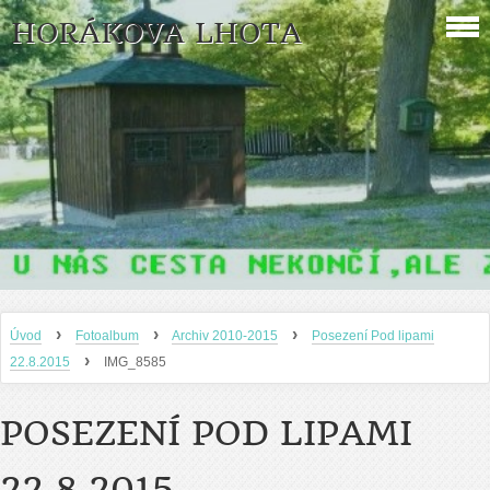
HORÁKOVA LHOTA
›
›
›
Úvod
Fotoalbum
Archiv 2010-2015
Posezení Pod lipami
›
22.8.2015
IMG_8585
POSEZENÍ POD LIPAMI
22.8.2015