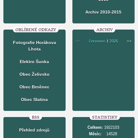
Archiv 2010-2015
OBLÍBENÉ ODKAZY
ARCHIV
<<
červenec
/
2026
>>
Fotografie Horákova
Lhota
Elektro Šunka
Obec Želivsko
Obec Brněnec
Obec Slatina
RSS
STATISTIKY
Celkem:
1922103
Přehled zdrojů
Měsíc:
14528