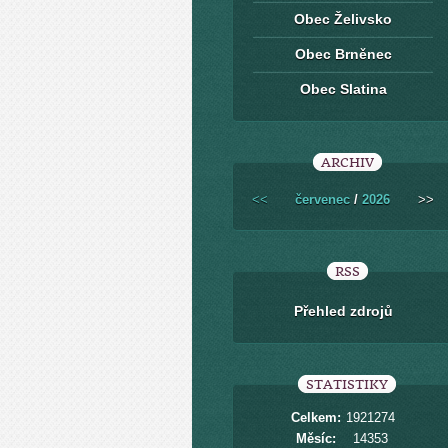
Obec Želivsko
Obec Brněnec
Obec Slatina
ARCHIV
<<
červenec
/
2026
>>
RSS
Přehled zdrojů
STATISTIKY
Celkem:
1921274
Měsíc:
14353