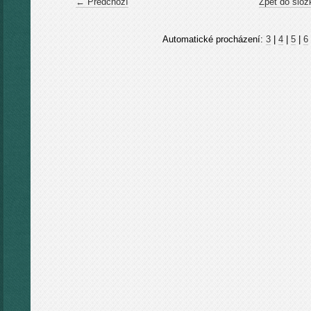
← Předchozí
Zpět do slož
Automatické procházení:
3
|
4
|
5
|
6