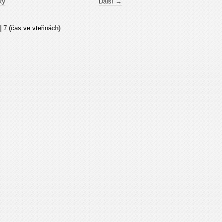
ky
Další →
|
7
(čas ve vteřinách)