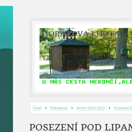
HORÁKOVA LHOTA
›
›
›
Úvod
Fotoalbum
Archiv 2010-2015
Posezení P
POSEZENÍ POD LIPAM