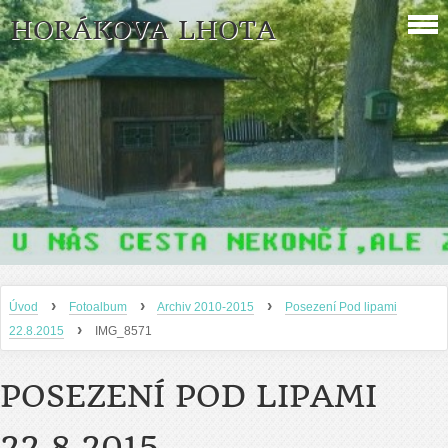
HORÁKOVA LHOTA
›
›
›
Úvod
Fotoalbum
Archiv 2010-2015
Posezení Pod lipami
›
22.8.2015
IMG_8571
POSEZENÍ POD LIPAMI
22.8.2015