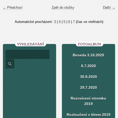
← Předchozí
Zpět do složky
Další →
Automatické procházení:
3
|
4
|
5
|
6
|
7
(čas ve vteřinách)
VYHLEDÁVÁNÍ
FOTOALBUM
Beseda 3.10.2020
6.7.2020
30.8.2020
29.7.2020
Rozsvícení stromku
2019
Rozloučení s létem 2019