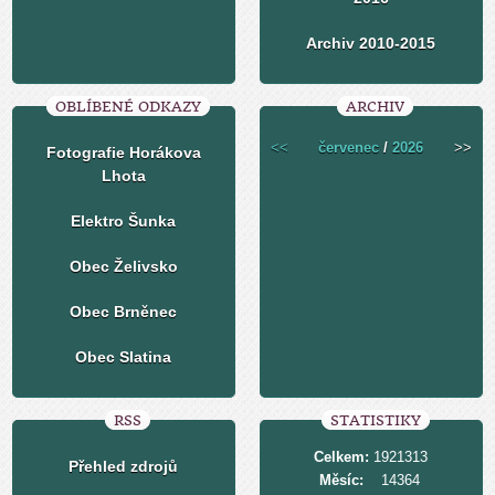
Archiv 2010-2015
OBLÍBENÉ ODKAZY
ARCHIV
<<
červenec
/
2026
>>
Fotografie Horákova
Lhota
Elektro Šunka
Obec Želivsko
Obec Brněnec
Obec Slatina
RSS
STATISTIKY
Celkem:
1921313
Přehled zdrojů
Měsíc:
14364