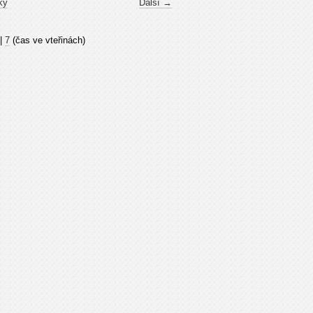
ky
Další →
|
7
(čas ve vteřinách)