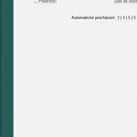
← Předchozí
Zpět do slož
Automatické procházení:
3
|
4
|
5
|
6