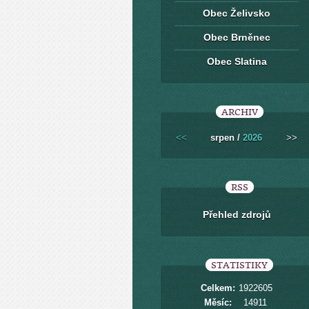
Obec Želivsko
Obec Brněnec
Obec Slatina
ARCHIV
<<
srpen /
2026
>>
RSS
Přehled zdrojů
STATISTIKY
Celkem:
1922605
Měsíc:
14911