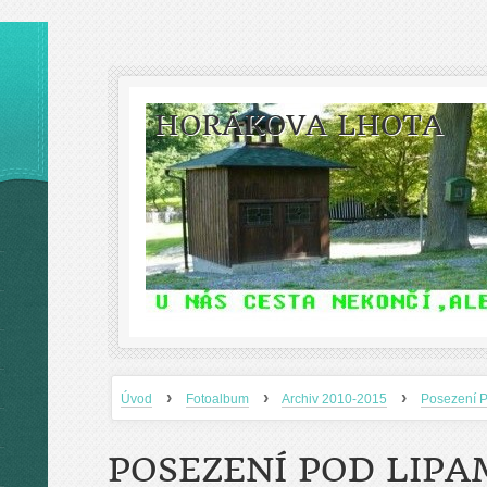
HORÁKOVA LHOTA
›
›
›
Úvod
Fotoalbum
Archiv 2010-2015
Posezení P
POSEZENÍ POD LIPAM