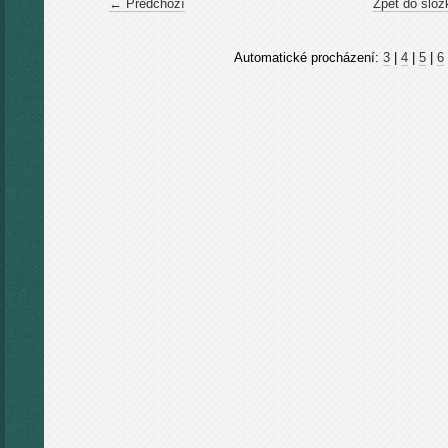
← Předchozí
Zpět do slož
Automatické procházení:
3
|
4
|
5
|
6