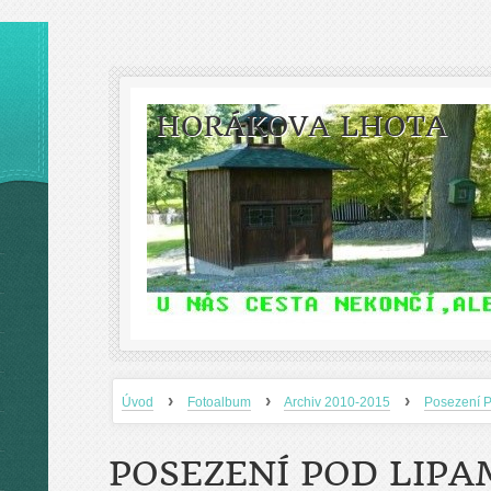
HORÁKOVA LHOTA
›
›
›
Úvod
Fotoalbum
Archiv 2010-2015
Posezení P
POSEZENÍ POD LIPAM