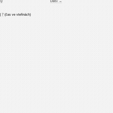
ky
Další →
|
7
(čas ve vteřinách)