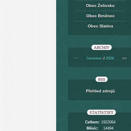
Obec Želivsko
Obec Brněnec
Obec Slatina
ARCHIV
<<
červenec
/
2026
>>
RSS
Přehled zdrojů
STATISTIKY
Celkem:
1922064
Měsíc:
14494