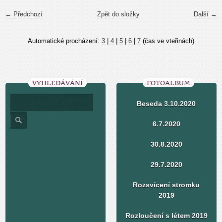
← Předchozí
Zpět do složky
Další →
Automatické procházení:
3
|
4
|
5
|
6
|
7
(čas ve vteřinách)
VYHLEDÁVÁNÍ
FOTOALBUM
Beseda 3.10.2020
6.7.2020
30.8.2020
29.7.2020
Rozsvícení stromku
2019
Rozloučení s létem 2019