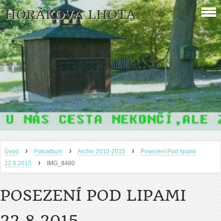
HORÁKOVA LHOTA
›
›
›
Úvod
Fotoalbum
Archiv 2010-2015
Posezení Pod lipami
›
22.8.2015
IMG_8480
POSEZENÍ POD LIPAMI
22.8.2015