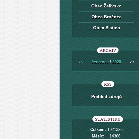
Obec Želivsko
Obec Brněnec
Obec Slatina
ARCHIV
<<
červenec
/
2026
>>
RSS
Přehled zdrojů
STATISTIKY
Celkem:
1921326
Měsíc:
14366