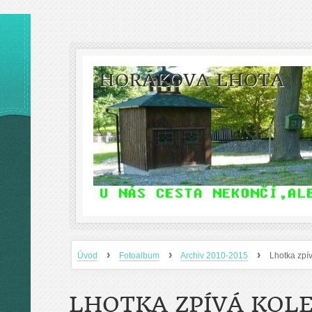
HORÁKOVA LHOTA
›
›
›
Úvod
Fotoalbum
Archiv 2010-2015
Lhotka zpí
LHOTKA ZPÍVÁ KOLE