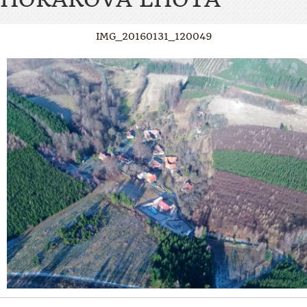
IMG_20160131_120049