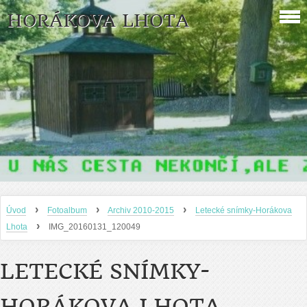
HORÁKOVA LHOTA
›
›
›
Úvod
Fotoalbum
Archiv 2010-2015
Letecké snímky-Horákova
›
Lhota
IMG_20160131_120049
LETECKÉ SNÍMKY-
HORÁKOVA LHOTA