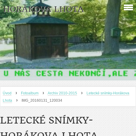
HORÁKOVA LHOTA
›
›
›
Úvod
Fotoalbum
Archiv 2010-2015
Letecké snímky-Horákova
›
Lhota
IMG_20160131_120034
LETECKÉ SNÍMKY-
HORÁKOVA LHOTA