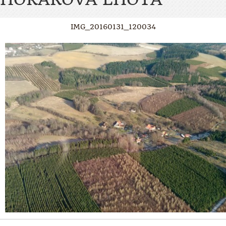
IMG_20160131_120034