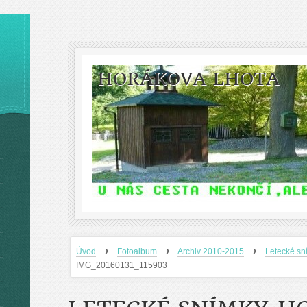
HORÁKOVA LHOTA
›
›
›
Úvod
Fotoalbum
Archiv 2010-2015
Letecké sn
IMG_20160131_115903