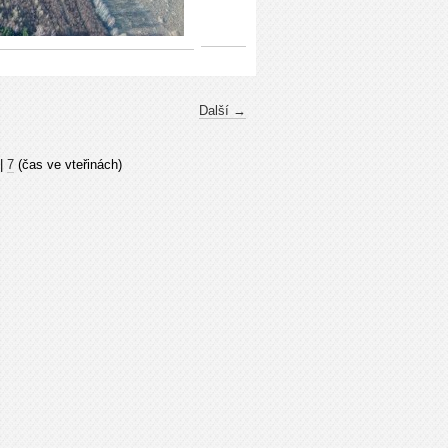
Další →
|
7
(čas ve vteřinách)