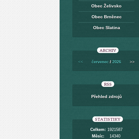
Obec Želivsko
Obec Brněnec
Obec Slatina
ARCHIV
<<
červenec
/
2026
>>
RSS
Přehled zdrojů
STATISTIKY
Celkem:
1921587
Měsíc:
14340