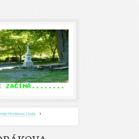
›
ímky-Horákova Lhota