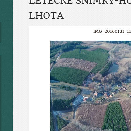
LETECKÉ SNÍMKY-H
LHOTA
IMG_20160131_1