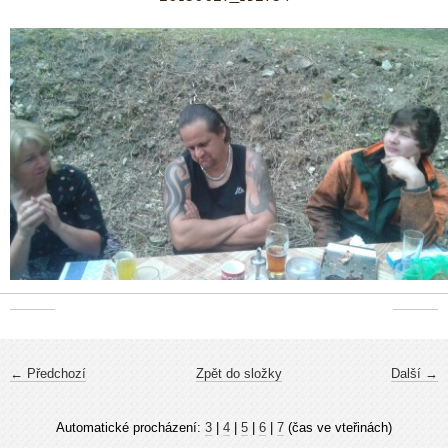
← Předchozí
Zpět do složky
Další →
Automatické procházení:
3
|
4
|
5
|
6
|
7
(čas ve vteřinách)