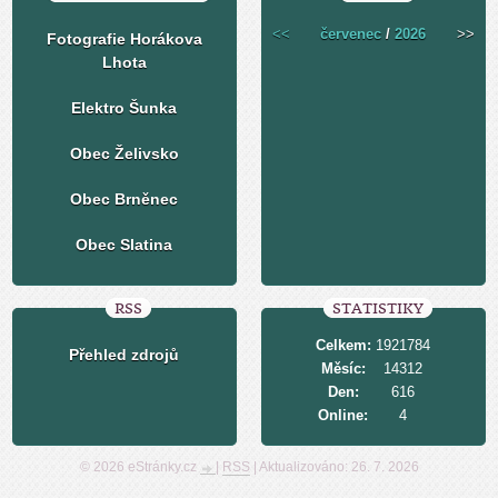
<<
červenec
/
2026
>>
Fotografie Horákova
Lhota
Elektro Šunka
Obec Želivsko
Obec Brněnec
Obec Slatina
RSS
STATISTIKY
Celkem:
1921784
Přehled zdrojů
Měsíc:
14312
Den:
616
Online:
4
© 2026 eStránky.cz
|
RSS
|
Aktualizováno: 26. 7. 2026