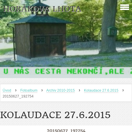
HORÁKOVA LHOTA
›
›
›
›
Úvod
Fotoalbum
Archiv 2010-2015
Kolaudace 27.6.2015
20150627_192754
KOLAUDACE 27.6.2015
20150627_192754