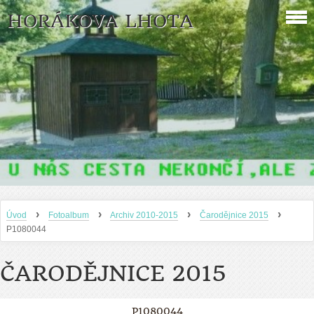
HORÁKOVA LHOTA
›
›
›
›
Úvod
Fotoalbum
Archiv 2010-2015
Čarodějnice 2015
P1080044
ČARODĚJNICE 2015
P1080044