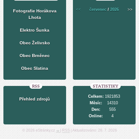
<<
červenec
/
2026
>>
Fotografie Horákova
Lhota
Elektro Šunka
Obec Želivsko
Obec Brněnec
Obec Slatina
RSS
STATISTIKY
Celkem:
1921853
Přehled zdrojů
Měsíc:
14310
Den:
555
Online:
4
© 2026 eStránky.cz
|
RSS
|
Aktualizováno: 26. 7. 2026