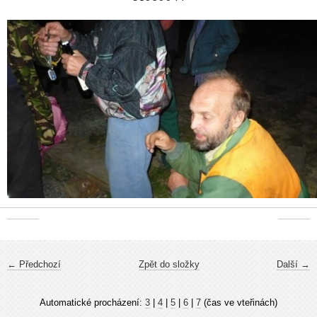
← Předchozí
Zpět do složky
Další →
Automatické procházení:
3
|
4
|
5
|
6
|
7
(čas ve vteřinách)