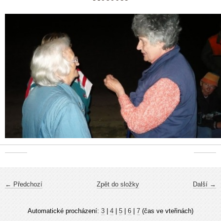
← Předchozí
Zpět do složky
Další →
Automatické procházení:
3
|
4
|
5
|
6
|
7
(čas ve vteřinách)