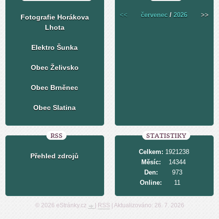
<<
červenec
/
2026
>>
Fotografie Horákova
Lhota
Elektro Šunka
Obec Želivsko
Obec Brněnec
Obec Slatina
RSS
STATISTIKY
Celkem:
1921238
Přehled zdrojů
Měsíc:
14344
Den:
973
Online:
11
© 2026 eStránky.cz
|
RSS
|
Aktualizováno: 26. 7. 2026