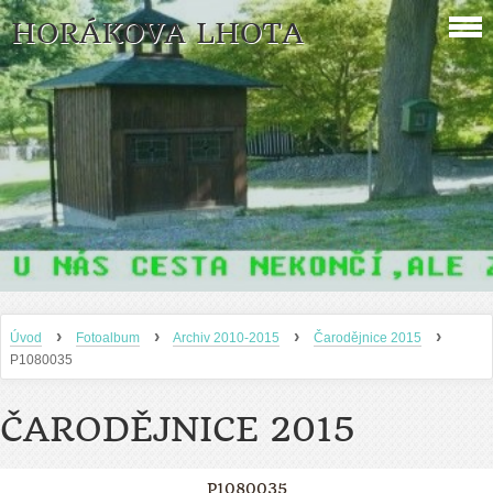
HORÁKOVA LHOTA
›
›
›
›
Úvod
Fotoalbum
Archiv 2010-2015
Čarodějnice 2015
P1080035
ČARODĚJNICE 2015
P1080035