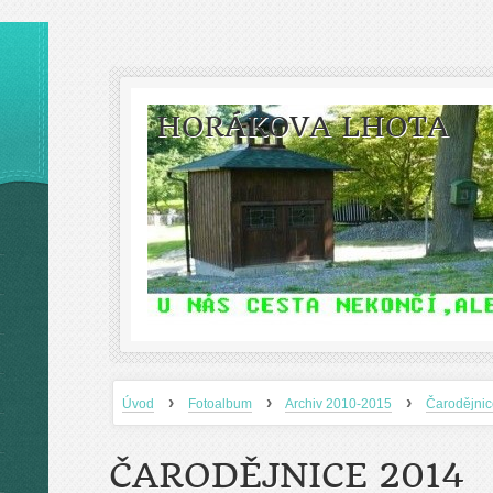
HORÁKOVA LHOTA
›
›
›
Úvod
Fotoalbum
Archiv 2010-2015
Čarodějni
ČARODĚJNICE 2014