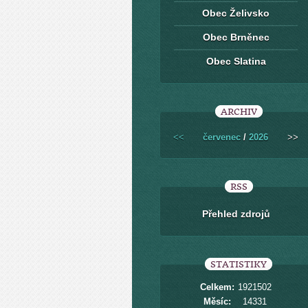
Obec Želivsko
Obec Brněnec
Obec Slatina
ARCHIV
<<
červenec
/
2026
>>
RSS
Přehled zdrojů
STATISTIKY
Celkem:
1921502
Měsíc:
14331