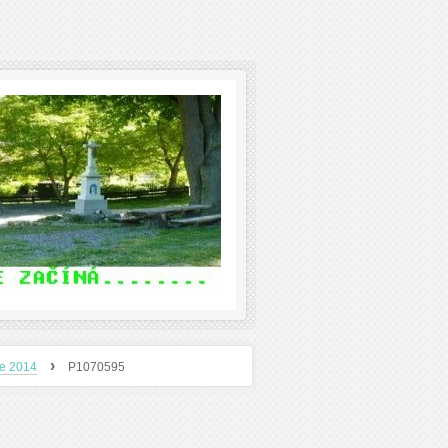
›
ce 2014
P1070595