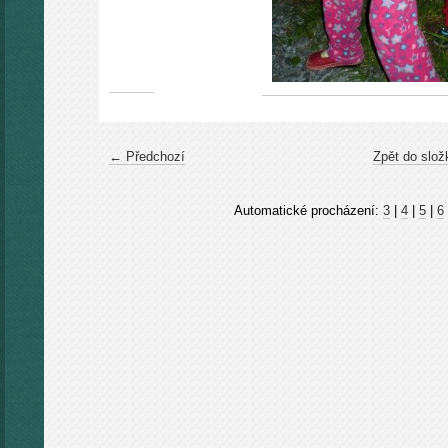
← Předchozí
Zpět do slož
Automatické procházení:
3
|
4
|
5
|
6