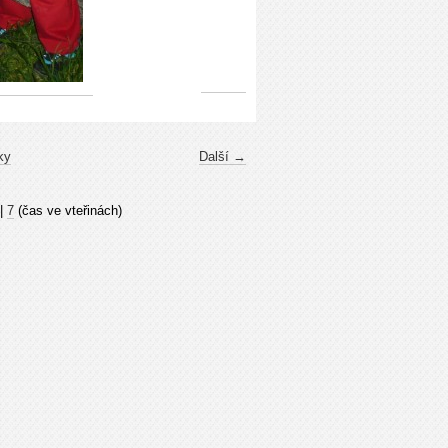
ky
Další →
|
7
(čas ve vteřinách)