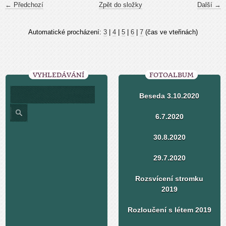
← Předchozí
Zpět do složky
Další →
Automatické procházení:
3
|
4
|
5
|
6
|
7
(čas ve vteřinách)
VYHLEDÁVÁNÍ
FOTOALBUM
Beseda 3.10.2020
6.7.2020
30.8.2020
29.7.2020
Rozsvícení stromku
2019
Rozloučení s létem 2019