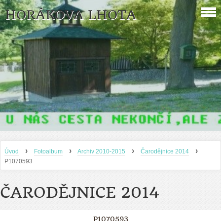
HORÁKOVA LHOTA
›
›
›
›
Úvod
Fotoalbum
Archiv 2010-2015
Čarodějnice 2014
P1070593
ČARODĚJNICE 2014
P1070593