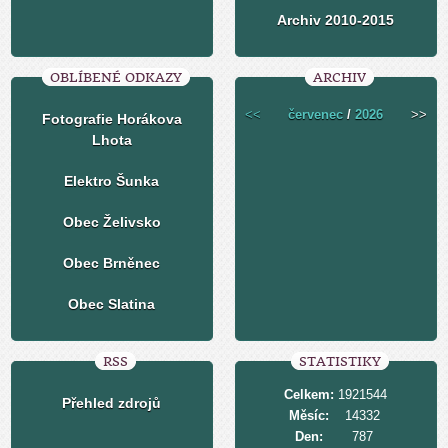
Archiv 2010-2015
OBLÍBENÉ ODKAZY
ARCHIV
<<
červenec
/
2026
>>
Fotografie Horákova
Lhota
Elektro Šunka
Obec Želivsko
Obec Brněnec
Obec Slatina
RSS
STATISTIKY
Celkem:
1921544
Přehled zdrojů
Měsíc:
14332
Den:
787