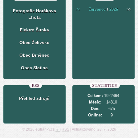
<<
červenec
/
2026
>>
Fotografie Horákova
Lhota
Elektro Šunka
Obec Želivsko
Obec Brněnec
Obec Slatina
RSS
STATISTIKY
Celkem:
1922464
Přehled zdrojů
Měsíc:
14810
Den:
675
Online:
9
© 2026 eStránky.cz
|
RSS
|
Aktualizováno: 26. 7. 2026