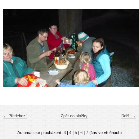
← Předchozí
Zpět do složky
Další →
Automatické procházení:
3
|
4
|
5
|
6
|
7
(čas ve vteřinách)