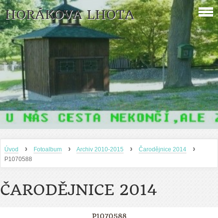
HORÁKOVA LHOTA
›
›
›
›
Úvod
Fotoalbum
Archiv 2010-2015
Čarodějnice 2014
P1070588
ČARODĚJNICE 2014
P1070588