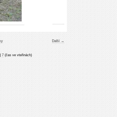
ky
Další →
|
7
(čas ve vteřinách)