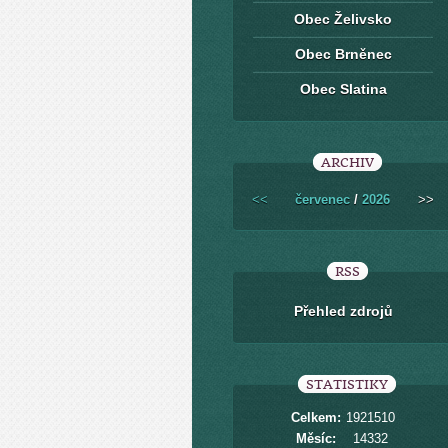
Obec Želivsko
Obec Brněnec
Obec Slatina
ARCHIV
<<
červenec
/
2026
>>
RSS
Přehled zdrojů
STATISTIKY
Celkem:
1921510
Měsíc:
14332