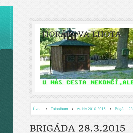
HORÁKOVA LHOTA
›
›
›
Úvod
Fotoalbum
Archiv 2010-2015
Brigáda 2
BRIGÁDA 28.3.2015