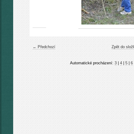
← Předchozí
Zpět do slož
Automatické procházení:
3
|
4
|
5
|
6