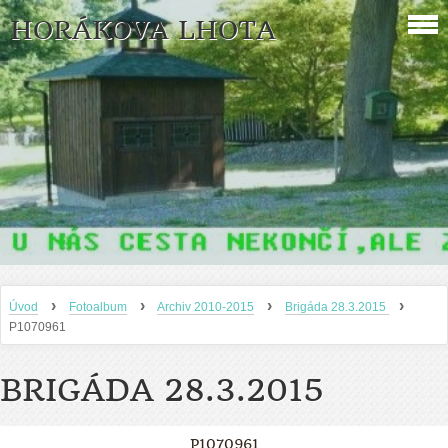
HORÁKOVA LHOTA
›
›
›
›
Úvod
Fotoalbum
Archiv 2010-2015
Brigáda 28.3.2015
P1070961
BRIGÁDA 28.3.2015
P1070961