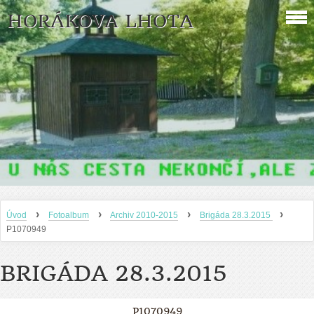
HORÁKOVA LHOTA
›
›
›
›
Úvod
Fotoalbum
Archiv 2010-2015
Brigáda 28.3.2015
P1070949
BRIGÁDA 28.3.2015
P1070949