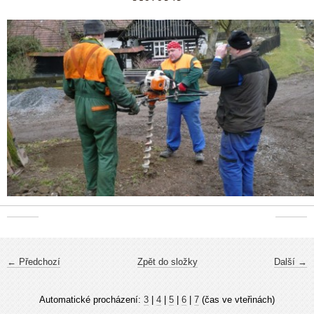
← Předchozí
Zpět do složky
Další →
Automatické procházení:
3
|
4
|
5
|
6
|
7
(čas ve vteřinách)