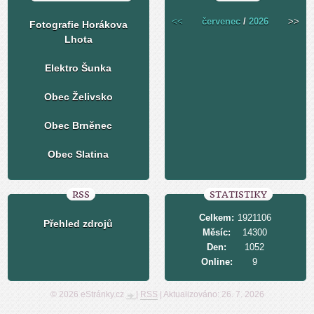
<<
červenec
/
2026
>>
Fotografie Horákova
Lhota
Elektro Šunka
Obec Želivsko
Obec Brněnec
Obec Slatina
RSS
STATISTIKY
Celkem:
1921106
Přehled zdrojů
Měsíc:
14300
Den:
1052
Online:
9
© 2026 eStránky.cz
|
RSS
|
Aktualizováno: 26. 7. 2026