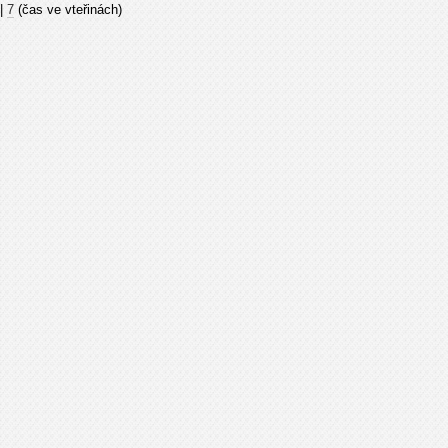
|
7
(čas ve vteřinách)