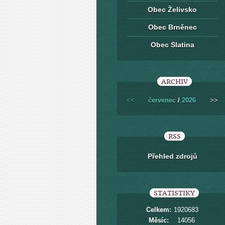
Obec Želivsko
Obec Brněnec
Obec Slatina
ARCHIV
<<
červenec
/
2026
>>
RSS
Přehled zdrojů
STATISTIKY
Celkem:
1920683
Měsíc:
14056