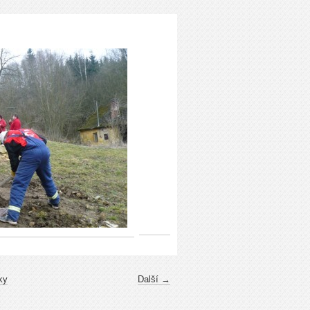
ky
Další →