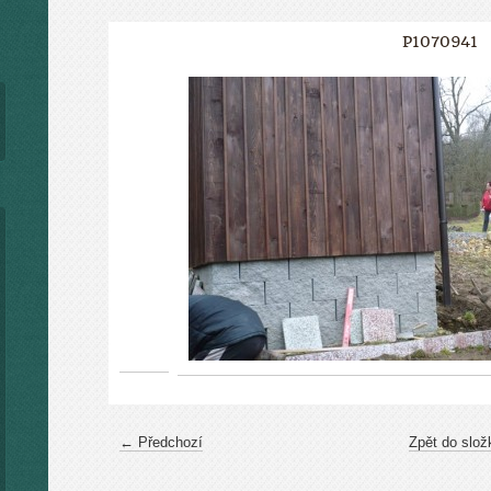
P1070941
← Předchozí
Zpět do slož