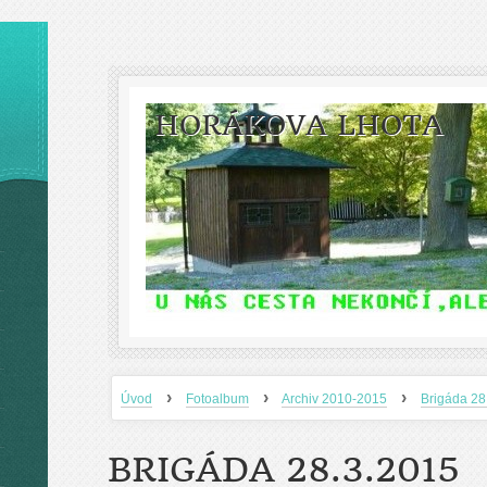
HORÁKOVA LHOTA
›
›
›
Úvod
Fotoalbum
Archiv 2010-2015
Brigáda 2
BRIGÁDA 28.3.2015