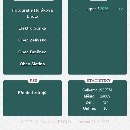
<<
srpen /
2026
>>
Fotografie Horákova
Lhota
Elektro Šunka
Obec Želivsko
Obec Brněnec
Obec Slatina
RSS
STATISTIKY
Celkem:
1922574
Přehled zdrojů
Měsíc:
14889
Den:
717
Online:
10
© 2026 eStránky.cz
|
RSS
|
Aktualizováno: 26. 7. 2026