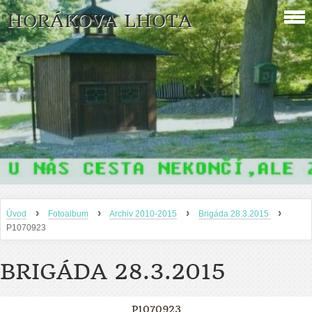
HORÁKOVA LHOTA
›
›
›
›
Úvod
Fotoalbum
Archiv 2010-2015
Brigáda 28.3.2015
P1070923
BRIGÁDA 28.3.2015
P1070923