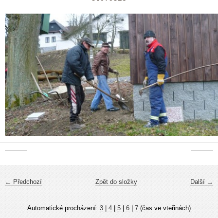
← Předchozí
Zpět do složky
Další →
Automatické procházení:
3
|
4
|
5
|
6
|
7
(čas ve vteřinách)