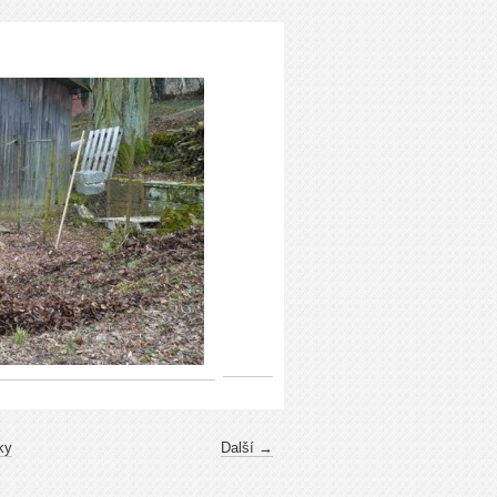
ky
Další →