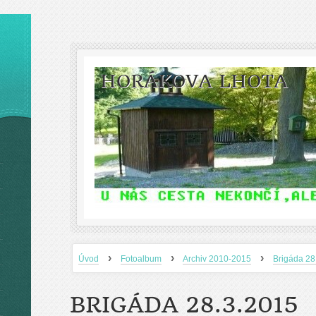
HORÁKOVA LHOTA
›
›
›
Úvod
Fotoalbum
Archiv 2010-2015
Brigáda 2
BRIGÁDA 28.3.2015