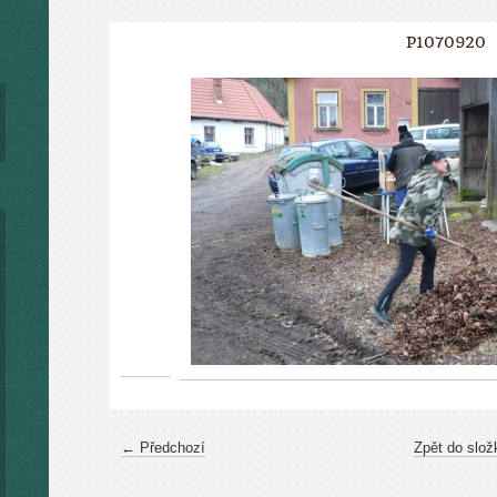
P1070920
← Předchozí
Zpět do slož