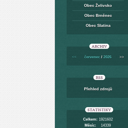
Obec Želivsko
Obec Brněnec
Obec Slatina
ARCHIV
<<
červenec
/
2026
>>
RSS
Přehled zdrojů
STATISTIKY
Celkem:
1921602
Měsíc:
14339