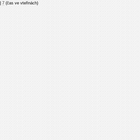
|
7
(čas ve vteřinách)