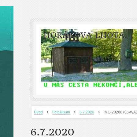
HORÁKOVA LHOTA
›
›
›
Úvod
Fotoalbum
6.7.2020
IMG-20200706-WA
6.7.2020