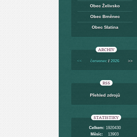
Obec Želivsko
Obec Brněnec
Obec Slatina
ARCHIV
<<
červenec
/
2026
>>
RSS
Přehled zdrojů
STATISTIKY
Celkem:
1920430
Měsíc:
13903