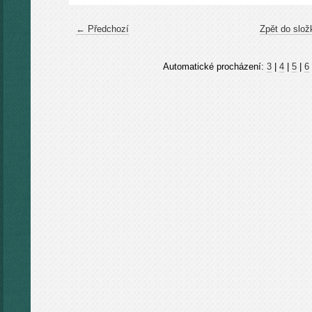
← Předchozí
Zpět do slož
Automatické procházení:
3
|
4
|
5
|
6