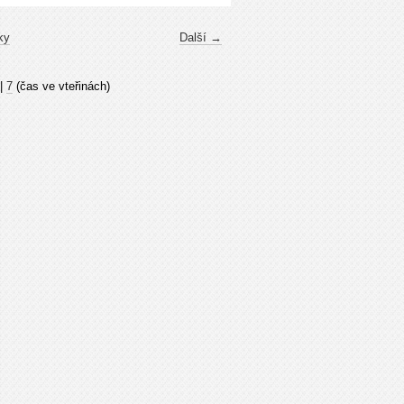
ky
Další →
|
7
(čas ve vteřinách)