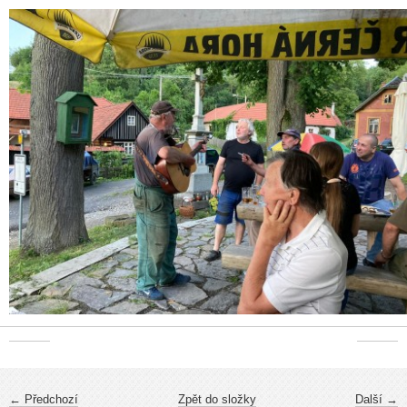
← Předchozí
Zpět do složky
Další →