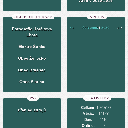
Archiv 2010-2015
OBLÍBENÉ ODKAZY
ARCHIV
<<
červenec
/
2026
>>
Fotografie Horákova
Lhota
Elektro Šunka
Obec Želivsko
Obec Brněnec
Obec Slatina
RSS
STATISTIKY
Celkem:
1920790
Přehled zdrojů
Měsíc:
14127
Den:
1116
Online:
9