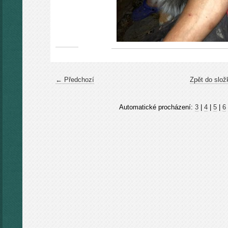
← Předchozí
Zpět do slož
Automatické procházení:
3
|
4
|
5
|
6