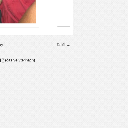
ky
Další →
|
7
(čas ve vteřinách)