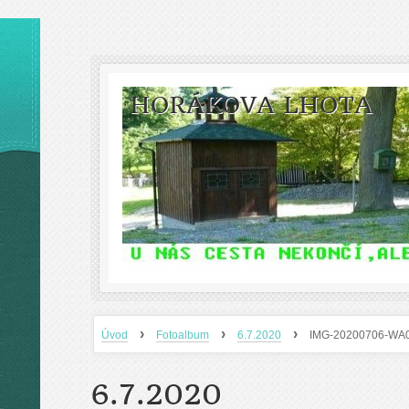
HORÁKOVA LHOTA
›
›
›
Úvod
Fotoalbum
6.7.2020
IMG-20200706-WA
6.7.2020