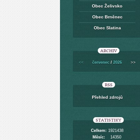
Obec Želivsko
Obec Brněnec
Obec Slatina
ARCHIV
<<
červenec
/
2026
>>
RSS
Přehled zdrojů
STATISTIKY
Celkem:
1921438
Měsíc:
14350