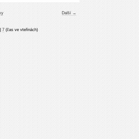
ky
Další →
|
7
(čas ve vteřinách)