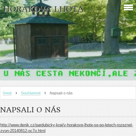
HORÁKOVA LHOTA
›
›
Úvod
Současnost
Napsali o nás
NAPSALI O NÁS
http://www.denik.cz/pardubicky-kraj/v-horakove-lhote-se-po-letech-rozeznel-
zvon-20140812-oc7o.html