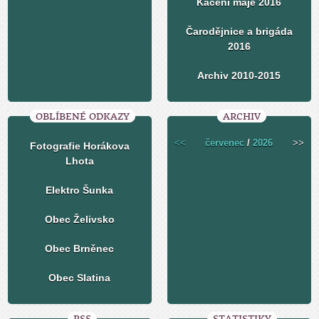
Kácení máje 2016
Čarodějnice a brigáda
2016
Archiv 2010-2015
OBLÍBENÉ ODKAZY
ARCHIV
<<
červenec
/
2026
>>
Fotografie Horákova
Lhota
Elektro Šunka
Obec Želivsko
Obec Brněnec
Obec Slatina
RSS
STATISTIKY