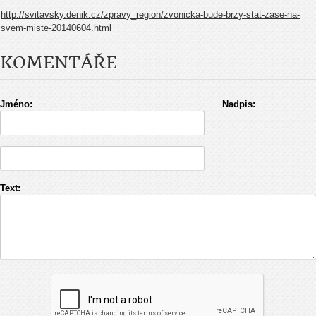
http://svitavsky.denik.cz/zpravy_region/zvonicka-bude-brzy-stat-zase-na-
svem-miste-20140604.html
KOMENTÁŘE
Jméno:
Nadpis:
Text: