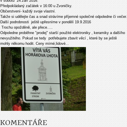
v sobotu 24.září 2016.
Předpokládaný začátek v 16:00 u Zvoničky.
Občerstvení- každý svoje vlastní.
Takže si udělejte čas a snad strávíme příjemné společné odpoledne či večer.
Další podrobnosti ještě upřesníme v pondělí 19.9.2016
Trochu opožděně, ale přece.....
Odpoledne proběhne "prodej" starší použité elektroniky , keramiky a dalšího
nevyužitého. Pokud se tedy potřebujete zbavit věcí , které by se ještě
mohly někomu hodit. Ceny mírné,lidové...
KOMENTÁŘE