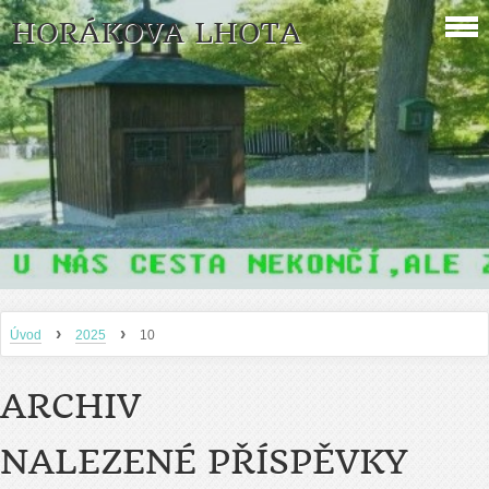
HORÁKOVA LHOTA
›
›
Úvod
2025
10
ARCHIV
NALEZENÉ PŘÍSPĚVKY