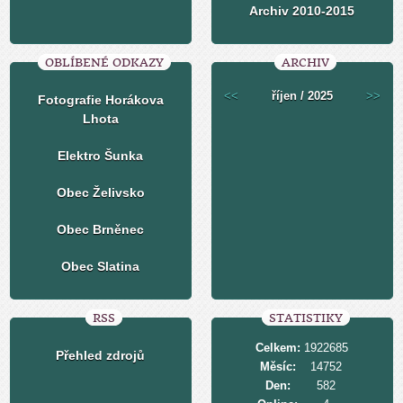
Archiv 2010-2015
OBLÍBENÉ ODKAZY
ARCHIV
<<
říjen / 2025
>>
Fotografie Horákova
Lhota
Elektro Šunka
Obec Želivsko
Obec Brněnec
Obec Slatina
RSS
STATISTIKY
Celkem:
1922685
Přehled zdrojů
Měsíc:
14752
Den:
582